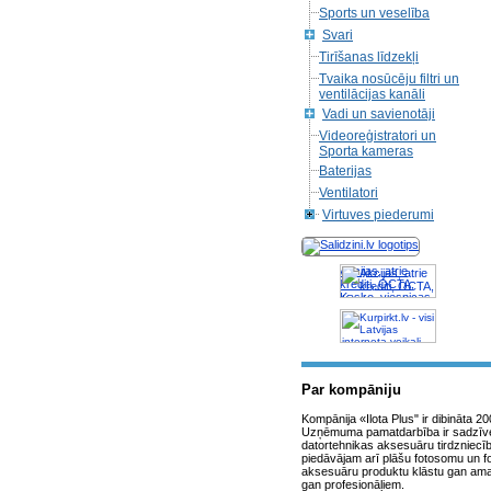
Sports un veselība
Svari
Tirīšanas līdzekļi
Tvaika nosūcēju filtri un
ventilācijas kanāli
Vadi un savienotāji
Videoreģistratori un
Sporta kameras
Baterijas
Ventilatori
Virtuves piederumi
Akcijas, atrie
krediti, OCTA,
Kasko, viesnicas,
letas aviobiletes,
taksi, interneta
veikali
Par kompāniju
Kompānija «Ilota Plus" ir dibināta 2
Uzņēmuma pamatdarbība ir sadzīv
datortehnikas aksesuāru tirdzniecī
piedāvājam arī plāšu fotosomu un f
aksesuāru produktu klāstu gan ama
gan profesionāļiem.