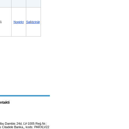
1
Nopirkt
Salīdzināt
ntakti
ību Dambis 24d, LV-1005 Reģ.Nr.:
 Citadele Banka,, kods: PARXLV22