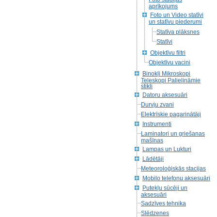
aprīkojums
Foto un Video statīvi
un statīvu piederumi
Statīva plāksnes
Statīvi
Objektīvu filtri
Objektīvu vacini
Binokļi Mikroskopi
Teleskopi Palielināmie
stikli
Datoru aksesuāri
Durvju zvani
Elektrīskie pagarinātāji
Instrumenti
Laminatori un griešanas
mašīnas
Lampas un Lukturi
Lādētāji
Meteoroloģiskās stacijas
Mobilo telefonu aksesuāri
Putekļu sūcēji un
aksesuāri
Sadzīves tehnika
Slēdzenes