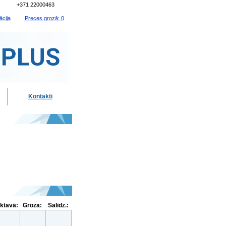
+371 22000463
ācija
Preces grozā: 0
Kontakti
iktavā:
Groza:
Salīdz.: