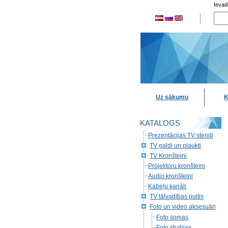
Ievad
Uz sākumu
K
KATALOGS
Prezentācijas TV stendi
TV galdi un plaukti
TV Kronšteini
Projektoru kronšteini
Audio kronšteini
Kabeļu kanāli
TV tālvadības pultis
Foto un video aksesuāri
Foto somas
Foto studijas