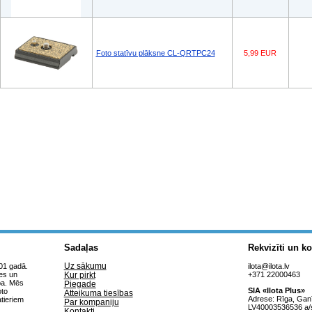
Foto statīvu plāksne CL-QRTPC24
5,99 EUR
Sadaļas
Rekvizīti un ko
Uz sākumu
001 gadā.
ilota@ilota.lv
es un
Kur pirkt
+371 22000463
ba. Mēs
Piegade
SIA «Ilota Plus»
oto
Atteikuma tiesības
Adrese: Rīga, Gan
tieriem
Par kompaniju
LV40003536536 a/s
Kontakti