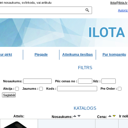
iet nosaukumu, svītrkodu, vai artikulu
ilota@ilota.lv
Autoriz
ur pirkt
Piegade
Atteikuma tiesības
Par kompaniju
FILTRS
Nosaukums:
Pēc cenas no :
līdz :
Akcija :
Jaunums :
Kods :
Pre Order :
KATALOGS
Attels:
Ir nol
Nosaukums:
Cena: