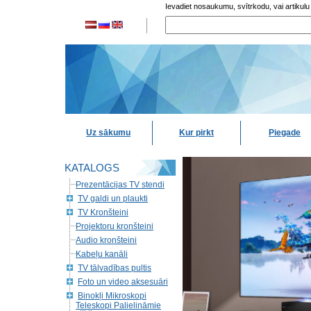
Ievadiet nosaukumu, svītrkodu, vai artikulu
Uz sākumu
Kur pirkt
Piegade
KATALOGS
Prezentācijas TV stendi
TV galdi un plaukti
TV Kronšteini
Projektoru kronšteini
Audio kronšteini
Kabeļu kanāli
TV tālvadības pultis
Foto un video aksesuāri
Binokļi Mikroskopi
Teleskopi Palielināmie