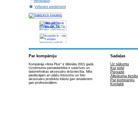
Ventilatori
Virtuves piederumi
Akcijas, atrie
krediti, OCTA,
Kasko, viesnicas,
letas aviobiletes,
taksi, interneta
veikali
Par kompāniju
Sadaļas
Uz sākumu
Kompānija «Ilota Plus" ir dibināta 2001 gadā.
Uzņēmuma pamatdarbība ir sadzīves un
Kur pirkt
datortehnikas aksesuāru tirdzniecība. Mēs
Piegade
piedāvājam arī plāšu fotosomu un foto
Atteikuma tiesīb
aksesuāru produktu klāstu gan amatieriem
Par kompaniju
gan profesionāļiem.
Kontakti