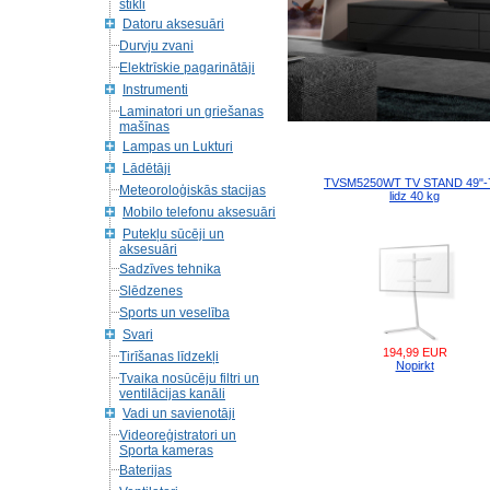
stikli
Datoru aksesuāri
Durvju zvani
Elektrīskie pagarinātāji
Instrumenti
Laminatori un griešanas
mašīnas
Lampas un Lukturi
Lādētāji
TVSM5250WT TV STAND 49"-
Meteoroloģiskās stacijas
lidz 40 kg
Mobilo telefonu aksesuāri
Putekļu sūcēji un
aksesuāri
Sadzīves tehnika
Slēdzenes
Sports un veselība
Svari
194,99 EUR
Tirīšanas līdzekļi
Nopirkt
Tvaika nosūcēju filtri un
ventilācijas kanāli
Vadi un savienotāji
Videoreģistratori un
Sporta kameras
Baterijas