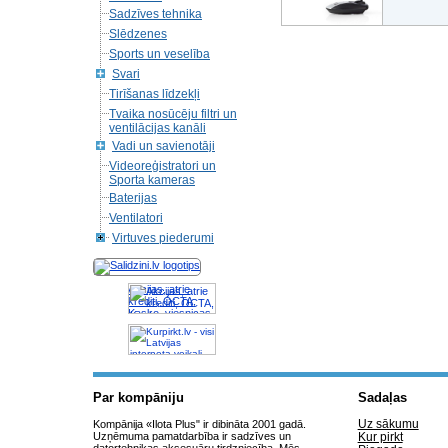
Sadzīves tehnika
Slēdzenes
Sports un veselība
Svari
Tirīšanas līdzekļi
Tvaika nosūcēju filtri un
ventilācijas kanāli
Vadi un savienotāji
Videoreģistratori un
Sporta kameras
Baterijas
Ventilatori
Virtuves piederumi
Akcijas, atrie
krediti, OCTA,
Kasko, viesnicas,
letas aviobiletes,
taksi, interneta
veikali
Par kompāniju
Sadaļas
Uz sākumu
Kompānija «Ilota Plus" ir dibināta 2001 gadā.
Uzņēmuma pamatdarbība ir sadzīves un
Kur pirkt
datortehnikas aksesuāru tirdzniecība. Mēs