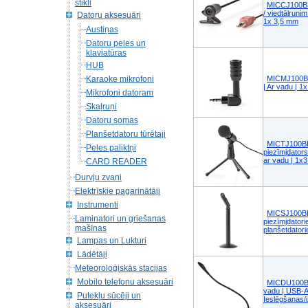
stikli
MICCJ100BK
/ viedtālruni
Datoru aksesuāri
1x 3,5 mm
Austiņas
Datoru peles un
klaviatūras
HUB
Karaoke mikrofoni
MICMJ100BK
| Ar vadu | 1
Mikrofoni datoram
Skaļruņi
Datoru somas
Planšetdatoru tūrētaji
MICTJ100BK 
Peles paliktņi
piezīmjdators
ar vadu | 1x
CARD READER
Durvju zvani
Elektrīskie pagarinātāji
Instrumenti
MICSJ100BK 
Laminatori un griešanas
piezīmjdatori
mašīnas
planšetdatori
Lampas un Lukturi
Lādētāji
Meteoroloģiskās stacijas
Mobilo telefonu aksesuāri
MICDU100BK
vadu | USB-A
Putekļu sūcēji un
Ieslēgšanas/i
aksesuāri