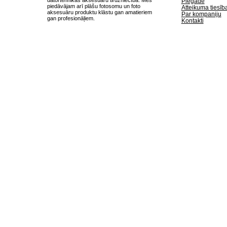
Piegade
piedāvājam arī plāšu fotosomu un foto
Atteikuma tiesīb
aksesuāru produktu klāstu gan amatieriem
Par kompaniju
gan profesionāļiem.
Kontakti