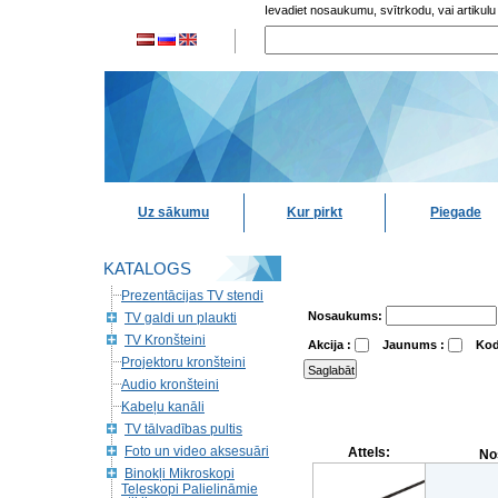
Ievadiet nosaukumu, svītrkodu, vai artikulu
Uz sākumu
Kur pirkt
Piegade
KATALOGS
Prezentācijas TV stendi
Nosaukums:
TV galdi un plaukti
TV Kronšteini
Akcija :
Jaunums :
Kod
Projektoru kronšteini
Audio kronšteini
Kabeļu kanāli
TV tālvadības pultis
Foto un video aksesuāri
Attels:
No
Binokļi Mikroskopi
Teleskopi Palielināmie