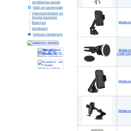
ventilācijas kanāli
Vadi un savienotāji
Videoreģistratori un
Sporta kameras
Mobila t
Baterijas
Ventilatori
Virtuves piederumi
Akcijas, atrie
Mobila t
krediti, OCTA,
LXMF100
Kasko, viesnicas,
letas aviobiletes,
taksi, interneta
veikali
Mobila t
Mobila t