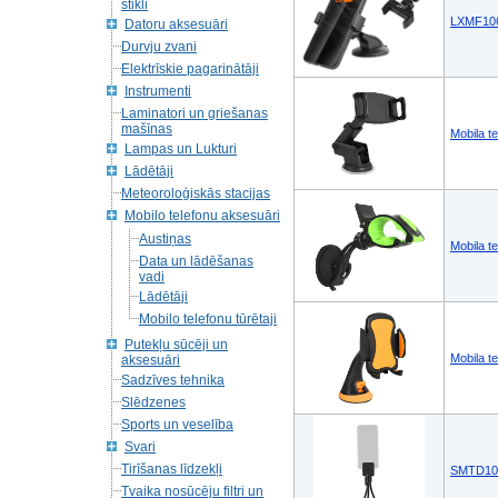
stikli
LXMF106 
Datoru aksesuāri
Durvju zvani
Elektrīskie pagarinātāji
Instrumenti
Laminatori un griešanas
mašīnas
Mobila t
Lampas un Lukturi
Lādētāji
Meteoroloģiskās stacijas
Mobilo telefonu aksesuāri
Austiņas
Mobila t
Data un lādēšanas
vadi
Lādētāji
Mobilo telefonu tūrētaji
Putekļu sūcēji un
Mobila t
aksesuāri
Sadzīves tehnika
Slēdzenes
Sports un veselība
Svari
Tirīšanas līdzekļi
SMTD100B
Tvaika nosūcēju filtri un