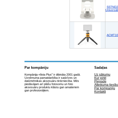
SSTND210
Universāl
ACMT10B
Par kompāniju
Sadaļas
Uz sākumu
Kompānija «Ilota Plus" ir dibināta 2001 gadā.
Uzņēmuma pamatdarbība ir sadzīves un
Kur pirkt
datortehnikas aksesuāru tirdzniecība. Mēs
Piegade
piedāvājam arī plāšu fotosomu un foto
Atteikuma tiesīb
aksesuāru produktu klāstu gan amatieriem
Par kompaniju
gan profesionāļiem.
Kontakti