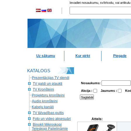
Ievadiet nosaukumu, svītrkodu, vai artikulu
Uz sākumu
Kur pirkt
Piegade
KATALOGS
Prezentācijas TV stendi
Nosaukums:
TV galdi un plaukti
TV Kronšteini
Akcija :
Jaunums :
Kod
Projektoru kronšteini
Audio kronšteini
Kabeļu kanāli
TV tālvadības pultis
Foto un video aksesuāri
Attels:
Binokļi Mikroskopi
Teleskopi Palielināmie