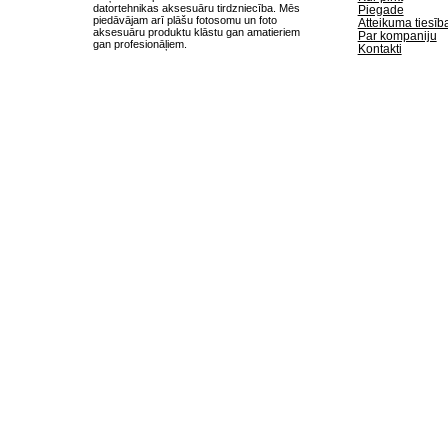
datortehnikas aksesuāru tirdzniecība. Mēs
Piegade
piedāvājam arī plāšu fotosomu un foto
Atteikuma tiesīb
aksesuāru produktu klāstu gan amatieriem
Par kompaniju
gan profesionāļiem.
Kontakti