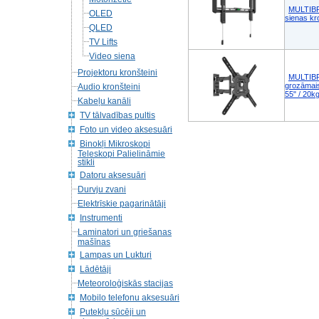
MULTIB
OLED
sienas kr
QLED
TV Lifts
Video siena
Projektoru kronšteini
MULTIBR
grozāmais
Audio kronšteini
55" / 20k
Kabeļu kanāli
TV tālvadības pultis
Foto un video aksesuāri
Binokļi Mikroskopi
Teleskopi Palielināmie
stikli
Datoru aksesuāri
Durvju zvani
Elektrīskie pagarinātāji
Instrumenti
Laminatori un griešanas
mašīnas
Lampas un Lukturi
Lādētāji
Meteoroloģiskās stacijas
Mobilo telefonu aksesuāri
Putekļu sūcēji un