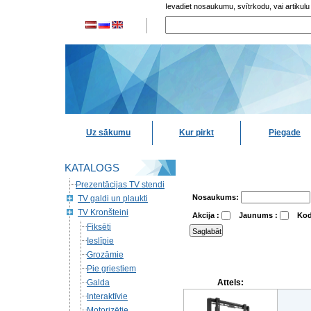
Ievadiet nosaukumu, svītrkodu, vai artikulu
Uz sākumu
Kur pirkt
Piegade
KATALOGS
Prezentācijas TV stendi
Nosaukums:
TV galdi un plaukti
TV Kronšteini
Akcija :
Jaunums :
Kod
Fiksēti
Ieslīpie
Grozāmie
Pie griestiem
Galda
Attels:
Interaktīvie
Motorizētie