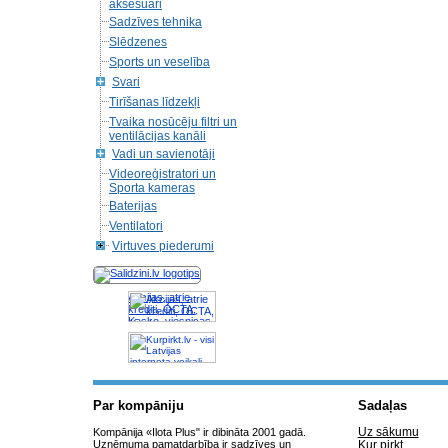
aksesuāri
Sadzīves tehnika
Slēdzenes
Sports un veselība
Svari
Tirīšanas līdzekļi
Tvaika nosūcēju filtri un
ventilācijas kanāli
Vadi un savienotāji
Videoreģistratori un
Sporta kameras
Baterijas
Ventilatori
Virtuves piederumi
Akcijas, atrie
krediti, OCTA,
Kasko, viesnicas,
letas aviobiletes,
taksi, interneta
veikali
Par kompāniju
Sadaļas
Uz sākumu
Kompānija «Ilota Plus" ir dibināta 2001 gadā.
Uzņēmuma pamatdarbība ir sadzīves un
Kur pirkt