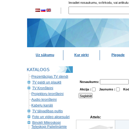
Ievadiet nosaukumu, svītrkodu, vai artikulu
Uz sākumu
Kur pirkt
Piegade
KATALOGS
Prezentācijas TV stendi
Nosaukums:
TV galdi un plaukti
TV Kronšteini
Akcija :
Jaunums :
Kod
Projektoru kronšteini
Audio kronšteini
Kabeļu kanāli
TV tālvadības pultis
Foto un video aksesuāri
Attels:
Binokļi Mikroskopi
Teleskopi Palielināmie