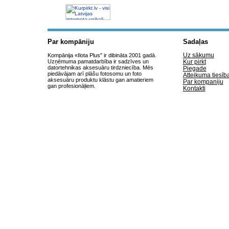
letas aviobiletes,
taksi, interneta
veikali
Par kompāniju
Sadaļas
Uz sākumu
Kompānija «Ilota Plus" ir dibināta 2001 gadā.
Uzņēmuma pamatdarbība ir sadzīves un
Kur pirkt
datortehnikas aksesuāru tirdzniecība. Mēs
Piegade
piedāvājam arī plāšu fotosomu un foto
Atteikuma tiesīb
aksesuāru produktu klāstu gan amatieriem
Par kompaniju
gan profesionāļiem.
Kontakti