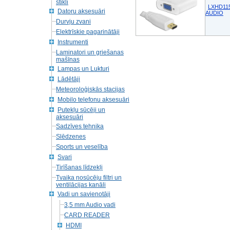
stikli
LXHD115
Datoru aksesuāri
AUDIO
Durvju zvani
Elektrīskie pagarinātāji
Instrumenti
Laminatori un griešanas
mašīnas
Lampas un Lukturi
Lādētāji
Meteoroloģiskās stacijas
Mobilo telefonu aksesuāri
Putekļu sūcēji un
aksesuāri
Sadzīves tehnika
Slēdzenes
Sports un veselība
Svari
Tirīšanas līdzekļi
Tvaika nosūcēju filtri un
ventilācijas kanāli
Vadi un savienotāji
3,5 mm Audio vadi
CARD READER
HDMI