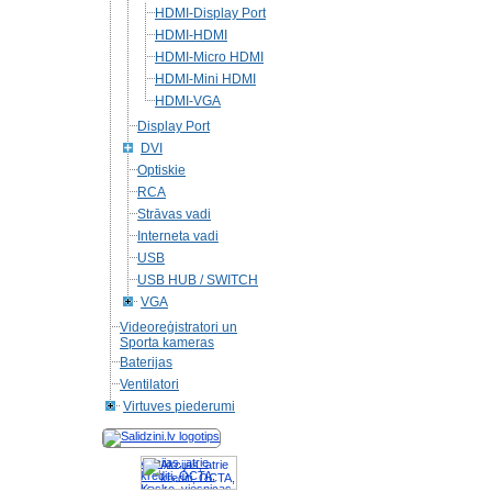
HDMI-Display Port
HDMI-HDMI
HDMI-Micro HDMI
HDMI-Mini HDMI
HDMI-VGA
Display Port
DVI
Optiskie
RCA
Strāvas vadi
Interneta vadi
USB
USB HUB / SWITСH
VGA
Videoreģistratori un
Sporta kameras
Baterijas
Ventilatori
Virtuves piederumi
Akcijas, atrie
krediti, OCTA,
Kasko, viesnicas,